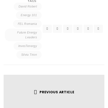
TAGS:
David Robert
Energy 101
FEL Romania
Future Energy
Leaders
InvesTenergy
Silviu Tiron
PREVIOUS ARTICLE