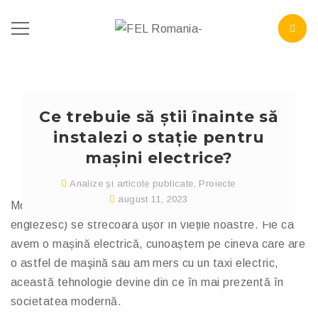
Ce trebuie să știi înainte să
instalezi o stație pentru
mașini electrice?
Analize și articole publicate
,
Proiecte
august 11, 2023
Mobilitatea electrică sau e-mobility (pe termenul ei
englezesc) se strecoară ușor în viețile noastre. Fie ca
avem o mașină electrică, cunoaștem pe cineva care are
o astfel de maşină sau am mers cu un taxi electric,
această tehnologie devine din ce în mai prezentă în
societatea modernă.