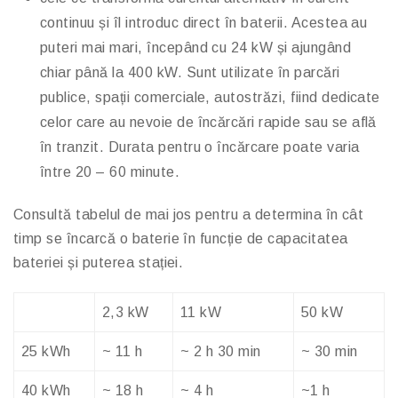
continuu și îl introduc direct în baterii. Acestea au
puteri mai mari, începând cu 24 kW și ajungând
chiar până la 400 kW. Sunt utilizate în parcări
publice, spații comerciale, autostrăzi, fiind dedicate
celor care au nevoie de încărcări rapide sau se află
în tranzit. Durata pentru o încărcare poate varia
între 20 – 60 minute.
Consultă tabelul de mai jos pentru a determina în cât
timp se încarcă o baterie în funcție de capacitatea
bateriei și puterea stației.
2,3 kW
11 kW
50 kW
25 kWh
~ 11 h
~ 2 h 30 min
~ 30 min
40 kWh
~ 18 h
~ 4 h
~1 h