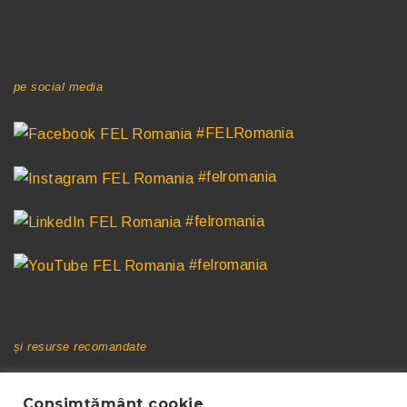
URMĂREȘTE-NE
pe social media
#FELRomania
#felromania
#felromania
#felromania
LINKURI UTILE
și resurse recomandate
CNR-CME
Consimțământ cookie