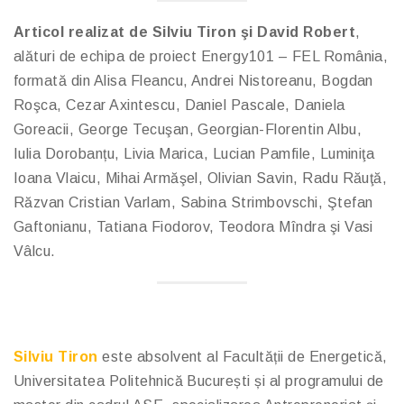
Articol realizat de Silviu Tiron şi David Robert
,
alături de echipa de proiect Energy101 – FEL România,
formată din Alisa Fleancu, Andrei Nistoreanu, Bogdan
Roşca, Cezar Axintescu, Daniel Pascale, Daniela
Goreacii, George Tecuşan, Georgian-Florentin Albu,
Iulia Dorobanțu, Livia Marica, Lucian Pamfile, Luminiţa
Ioana Vlaicu, Mihai Armăşel, Olivian Savin, Radu Răuţă,
Răzvan Cristian Varlam, Sabina Strimbovschi, Ştefan
Gaftonianu, Tatiana Fiodorov, Teodora Mîndra şi Vasi
Vâlcu.
Silviu Tiron
este absolvent al Facultății de Energetică,
Universitatea Politehnică București și al programului de