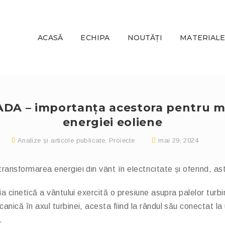
ACASĂ
ECHIPA
NOUTĂȚI
MATERIALE
ADA – importanța acestora pentru
energiei eoliene
Analize și articole publicate
,
Proiecte
mai 29, 2024
le și eficiente pentru tranziția energetică, contribuind la red
ransformarea energiei din vânt în electricitate și oferind, ast
gia cinetică a vântului exercită o presiune asupra palelor tur
anică în axul turbinei, acesta fiind la rândul său conectat la 
.