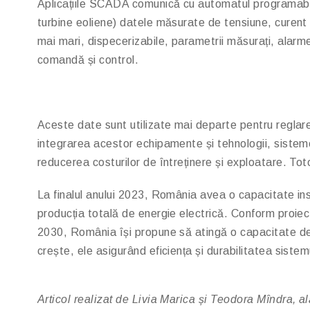
Aplicațiile SCADA comunică cu automatul programabil pr
turbine eoliene) datele măsurate de tensiune, curent ș
mai mari, dispecerizabile, parametrii măsurați, alarme
comandă și control.
Aceste date sunt utilizate mai departe pentru reglarea 
integrarea acestor echipamente și tehnologii, sistemel
reducerea costurilor de întreținere și exploatare. Tot
La finalul anului 2023, România avea o capacitate ins
producția totală de energie electrică. Conform proiec
2030, România își propune să atingă o capacitate d
crește, ele asigurând eficiența și durabilitatea sistem
Articol realizat de Livia Marica și Teodora Mîndra, a