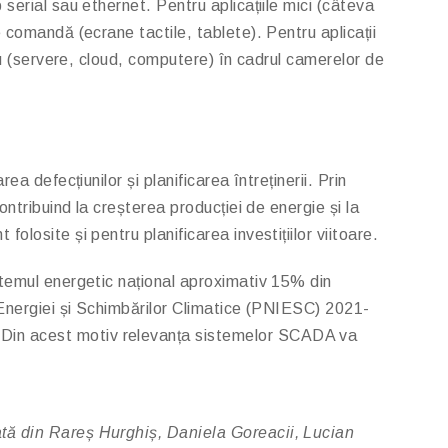
serial sau ethernet. Pentru aplicațiile mici (câteva
 comandă (ecrane tactile, tablete). Pentru aplicații
ru (servere, cloud, computere) în cadrul camerelor de
 defecțiunilor și planificarea întreținerii. Prin
ntribuind la creșterea producției de energie și la
losite și pentru planificarea investițiilor viitoare.
stemul energetic național aproximativ 15% din
l Energiei și Schimbărilor Climatice (PNIESC) 2021-
 Din acest motiv relevanța sistemelor SCADA va
ă din Rareș Hurghiș, Daniela Goreacii, Lucian