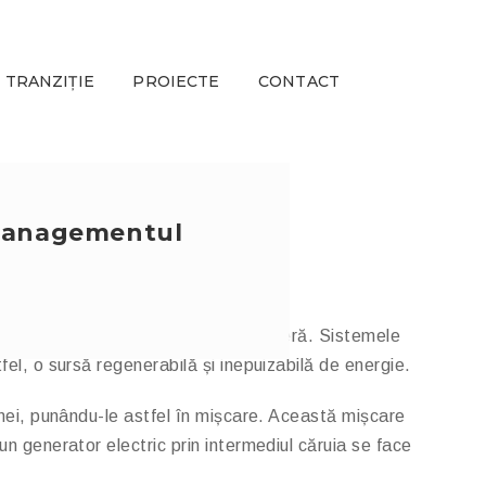
 TRANZIȚIE
PROIECTE
CONTACT
 managementul
ucerea emisiilor de gaze cu efect de seră. Sistemele
fel, o sursă regenerabilă și inepuizabilă de energie.
binei, punându-le astfel în mișcare. Această mișcare
un generator electric prin intermediul căruia se face