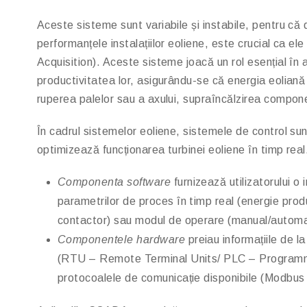
Aceste sisteme sunt variabile și instabile, pentru că
performanțele instalațiilor eoliene, este crucial ca 
Acquisition). Aceste sisteme joacă un rol esențial în a
productivitatea lor, asigurându-se că energia eolian
ruperea palelor sau a axului, supraîncălzirea compone
În cadrul sistemelor eoliene, sistemele de control su
optimizează funcționarea turbinei eoliene în timp real
Componenta software
furnizează utilizatorului o
parametrilor de proces în timp real (energie prod
contactor) sau modul de operare (manual/automat)
Componentele hardware
preiau informațiile de l
(RTU – Remote Terminal Units/ PLC – Programmabl
protocoalele de comunicație disponibile (Modbus T