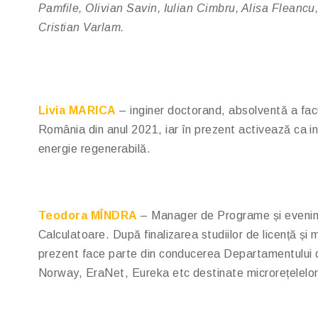
Pamfile, Olivian Savin, Iulian Cimbru, Alisa Fleanc
Cristian Varlam.
Livia MARICA
– inginer doctorand, absolventă a facu
România din anul 2021, iar în prezent activează ca 
energie regenerabilă.
Teodora MÎNDRA
– Manager de Programe și evenime
Calculatoare. După finalizarea studiilor de licență și
prezent face parte din conducerea Departamentului d
Norway, EraNet, Eureka etc destinate microrețelelor 