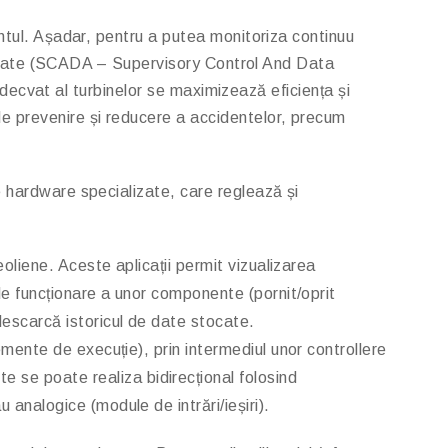
ântul. Așadar, pentru a putea monitoriza continuu
 de date (SCADA – Supervisory Control And Data
 adecvat al turbinelor se maximizează eficiența și
de prevenire și reducere a accidentelor, precum
e hardware specializate, care reglează și
eoliene. Aceste aplicații permit vizualizarea
de funcționare a unor componente (pornit/oprit
escarcă istoricul de date stocate.
lemente de execuție), prin intermediul unor controllere
se poate realiza bidirecțional folosind
analogice (module de intrări/ieșiri).