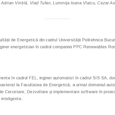
u, Adrian Vintilă, Vlad Tufan, Luminiţa Ioana Vlaicu, Cezar
ltății de Energetică din cadrul Universității Politehnica Bu
inginer energetician în cadrul companiei PPC Renewables Ro
nte în cadrul FEL, inginer automatist în cadrul SIS SA, do
 masterat la Facultatea de Energetică, a urmat domeniul autom
e Cercetare, Dezvoltare și implementare software în proiect
inteligente.