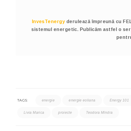
InvesTenergy
derulează împreună cu FEL 
sistemul energetic. Publicăm astfel o se
pentru
TAGS:
energie
energie eoliana
Energy 101
Livia Marica
proiecte
Teodora Mîndra