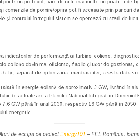
intr-un protocol, care de cele mai multe ori poate fi de tip 
i comenzile de pornire/oprire pot fi accesate prin panouri de
le și controlul întregului sistem se operează cu stații de luc
indicatorilor de performanță ai turbinei eoliene, diagnosticarea
e eoliene devin mai eficiente, fiabile și ușor de gestionat, co
odată, separat de optimizarea mentenanței, aceste date sunt fo
talată în energie eoliană de aproximativ 3 GW, livrând în si
tului de actualizare a Planului Național Integrat în Domeniu
e 7,6 GW până în anul 2030, respectiv 16 GW până în 2050.
ului energetic.
lături de echipa de proiect
Energy101
– FEL România, format