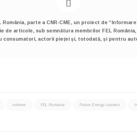
România, parte a CNR-CME, un proiect de “Informare și
rie de articole, sub semnătura membrilor FEL România,
 consumatori, actorii pieței și, totodată, și pentru auto
eoliene
FEL Romania
Future Energy Leaders
I