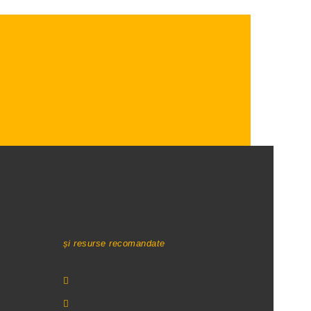
LINKURI UTILE
și resurse recomandate
CNR-CME
FEL 100