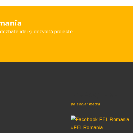
omania
, dezbate idei și dezvoltă proiecte.
URMĂREȘTE-NE
pe social media
#FELRomania