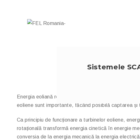
Sistemele SC
Energia eoliană reprezintă una dintre soluțiile durabi
eoliene sunt importante, făcând posibilă captarea și t
Ca principiu de funcționare a turbinelor eoliene, ener
rotațională transformă energia cinetică în energie mec
conversia de la energia mecanică la energia electrică