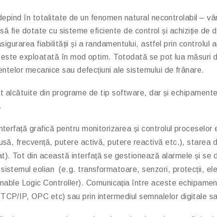
 depind în totalitate de un fenomen natural necontrolabil – v
ele să fie dotate cu sisteme eficiente de control și achiziție
sigurarea fiabilității și a randamentului, astfel prin controlul
ă este exploatată în mod optim. Totodată se pot lua măsuri 
ntelor mecanice sau defecțiuni ale sistemului de frânare.
nt alcătuite din programe de tip software, dar și echipament
.
 interfață grafică pentru monitorizarea și controlul proceselor 
usă, frecvență, putere activă, putere reactivă etc.), starea 
. Tot din această interfață se gestionează alarmele și se d
a sistemul eolian (e.g. transformatoare, senzori, protecții, e
e Logic Controller). Comunicația între aceste echipamente 
CP/IP, OPC etc) sau prin intermediul semnalelor digitale sau 