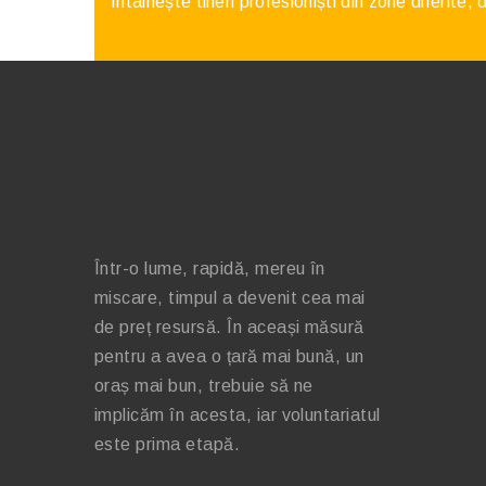
Întâlnește tineri profesioniști din zone diferite,
Într-o lume, rapidă, mereu în
miscare, timpul a devenit cea mai
de preț resursă. În aceași măsură
pentru a avea o țară mai bună, un
oraș mai bun, trebuie să ne
implicăm în acesta, iar voluntariatul
este prima etapă.