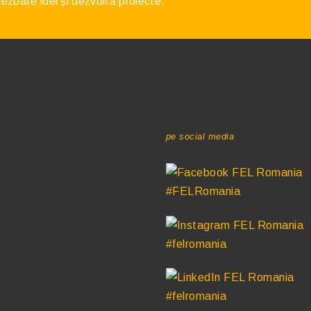
 dezbate idei și dezvoltă proiecte.
URMĂREȘTE-NE
pe social media
#FELRomania
#felromania
#felromania