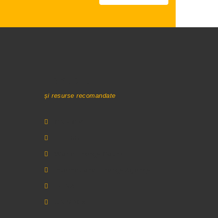
LINKURI UTILE
și resurse recomandate
CNR-CME
FEL 100
World Energy Council
International Energy Agency
IRENA
UN SDGs