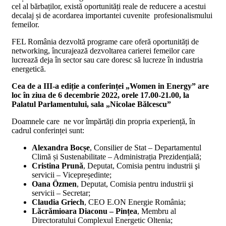
cel al bărbaților, există oportunități reale de reducere a acestui
decalaj și de acordarea importantei cuvenite profesionalismului
femeilor.
FEL România dezvoltă programe care oferă oportunități de
networking, încurajează dezvoltarea carierei femeilor care
lucrează deja în sector sau care doresc să lucreze în industria
energetică.
Cea de a III-a ediție a conferinței „Women in Energy” are
loc în ziua de 6 decembrie 2022, orele 17.00-21.00, la
Palatul Parlamentului, sala „Nicolae Bălcescu”
Doamnele care ne vor împărtăți din propria experiență, în
cadrul conferinței sunt:
Alexandra Bocșe
, Consilier de Stat – Departamentul
Climă și Sustenabilitate – Administrația Prezidențială;
Cristina Prună
, Deputat, Comisia pentru industrii şi
servicii – Vicepreședinte;
Oana Özmen
, Deputat, Comisia pentru industrii şi
servicii – Secretar;
Claudia Griech
, CEO E.ON Energie România;
Lăcrămioara Diaconu – Pințea
, Membru al
Directoratului Complexul Energetic Oltenia;