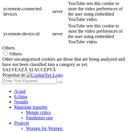
YouTube sets this cookie to
yt-remote-connected-
store the video preferences of
never
devices
the user using embedded
YouTube video.
YouTube sets this cookie to
store the video preferences of
yt-remote-device-id
never
the user using embedded
YouTube video.
Others
Others
Other uncategorized cookies are those that are being analyzed and
have not been classified into a category as yet.
SALVEAZĂ ȘI ACCEPTĂ
Propulsat de
Acasă
Echipa
Noutăți
Materiale tranziție
Metale critice
Pamânturi rare
Proiecte
Women for Women