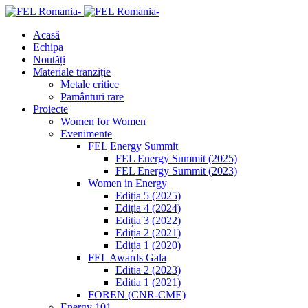
Acasă
Echipa
Noutăți
Materiale tranziție
Metale critice
Pamânturi rare
Proiecte
Women for Women
Evenimente
FEL Energy Summit
FEL Energy Summit (2025)
FEL Energy Summit (2023)
Women in Energy
Ediția 5 (2025)
Ediția 4 (2024)
Ediția 3 (2022)
Ediția 2 (2021)
Ediția 1 (2020)
FEL Awards Gala
Editia 2 (2023)
Editia 1 (2021)
FOREN (CNR-CME)
Energy 101