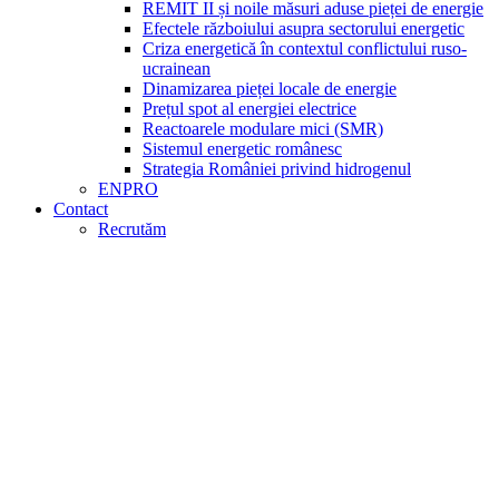
REMIT II și noile măsuri aduse pieței de energie
Efectele războiului asupra sectorului energetic
Criza energetică în contextul conflictului ruso-
ucrainean
Dinamizarea pieței locale de energie
Prețul spot al energiei electrice
Reactoarele modulare mici (SMR)
Sistemul energetic românesc
Strategia României privind hidrogenul
ENPRO
Contact
Recrutăm