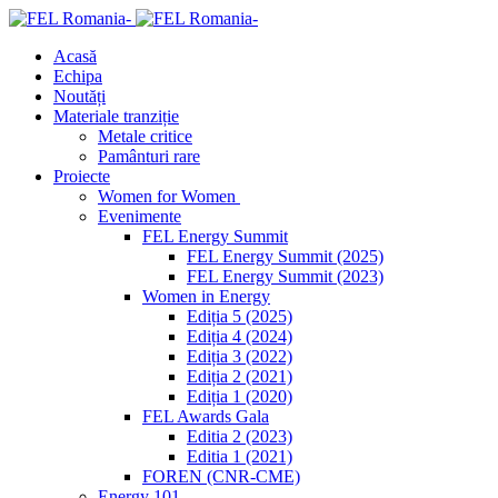
Acasă
Echipa
Noutăți
Materiale tranziție
Metale critice
Pamânturi rare
Proiecte
Women for Women
Evenimente
FEL Energy Summit
FEL Energy Summit (2025)
FEL Energy Summit (2023)
Women in Energy
Ediția 5 (2025)
Ediția 4 (2024)
Ediția 3 (2022)
Ediția 2 (2021)
Ediția 1 (2020)
FEL Awards Gala
Editia 2 (2023)
Editia 1 (2021)
FOREN (CNR-CME)
Energy 101