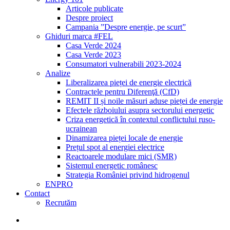
Articole publicate
Despre proiect
Campania ”Despre energie, pe scurt”
Ghiduri marca #FEL
Casa Verde 2024
Casa Verde 2023
Consumatori vulnerabili 2023-2024
Analize
Liberalizarea pieței de energie electrică
Contractele pentru Diferenţă (CfD)
REMIT II și noile măsuri aduse pieței de energie
Efectele războiului asupra sectorului energetic
Criza energetică în contextul conflictului ruso-
ucrainean
Dinamizarea pieței locale de energie
Prețul spot al energiei electrice
Reactoarele modulare mici (SMR)
Sistemul energetic românesc
Strategia României privind hidrogenul
ENPRO
Contact
Recrutăm