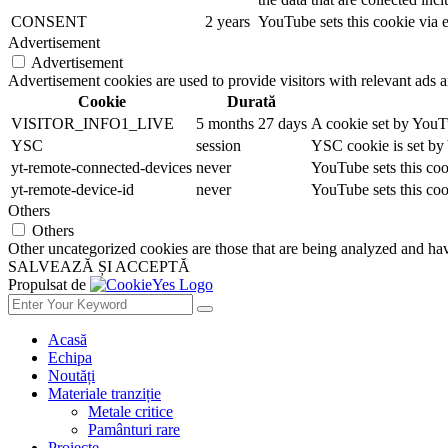
CONSENT
2 years
YouTube sets this cookie via 
Advertisement
Advertisement
Advertisement cookies are used to provide visitors with relevant ads 
Cookie
Durată
VISITOR_INFO1_LIVE
5 months 27 days
A cookie set by YouTu
YSC
session
YSC cookie is set by
yt-remote-connected-devices
never
YouTube sets this coo
yt-remote-device-id
never
YouTube sets this coo
Others
Others
Other uncategorized cookies are those that are being analyzed and have
SALVEAZĂ ȘI ACCEPTĂ
Propulsat de
Acasă
Echipa
Noutăți
Materiale tranziție
Metale critice
Pamânturi rare
Proiecte