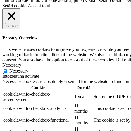
tuturor cookie-urilor. Cu toate acestea, puteți vizita "Setări cookie" p
Setări cookie
Accept totul
Închide
Privacy Overview
This website uses cookies to improve your experience while you navigat
working of basic functionalities of the website. We also use third-pa
consent. You also have the option to opt-out of these cookies. But op
Necessary
Necessary
Întotdeauna activate
Necessary cookies are absolutely essential for the website to function
Cookie
Durată
cookielawinfo-checkbox-
1 year
Set by the GDPR Cook
advertisement
11
cookielawinfo-checkbox-analytics
This cookie is set b
months
11
cookielawinfo-checkbox-functional
The cookie is set by
months
11