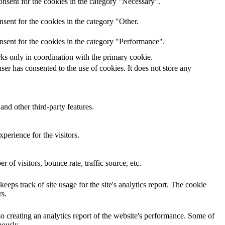
nsent for the cookies in the category "Necessary".
sent for the cookies in the category "Other.
nsent for the cookies in the category "Performance".
rks only in coordination with the primary cookie.
er has consented to the use of cookies. It does not store any
and other third-party features.
perience for the visitors.
of visitors, bounce rate, traffic source, etc.
eps track of site usage for the site's analytics report. The cookie
s.
so creating an analytics report of the website's performance. Some of
mously.