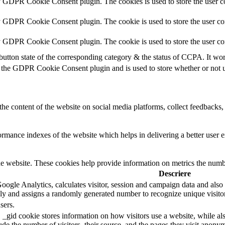
y GDPR Cookie Consent plugin. The cookies is used to store the user co
y GDPR Cookie Consent plugin. The cookie is used to store the user con
by GDPR Cookie Consent plugin. The cookie is used to store the user co
button state of the corresponding category & the status of CCPA. It wo
 the GDPR Cookie Consent plugin and is used to store whether or not us
the content of the website on social media platforms, collect feedbacks, 
mance indexes of the website which helps in delivering a better user ex
e website. These cookies help provide information on metrics the number 
Descriere
oogle Analytics, calculates visitor, session and campaign data and also ke
y and assigns a randomly generated number to recognize unique visitor
sers.
 _gid cookie stores information on how visitors use a website, while al
lude the number of visitors, their source, and the pages they visit anony