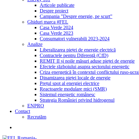
Articole publicate
Despre proiect
Campania ”Despre energie, pe scurt”
Ghiduri marca #FEL
Casa Verde 2024
Casa Verde 2023
Consumatori vulnerabili 2023-2024
Analize
Liberalizarea pieței de energie electrică
Contractele pentru Diferenţă (CfD)
REMIT II și noile măsuri aduse pieței de energie
Efectele războiului asupra sectorului energetic
Criza energetică în contextul conflictului ruso-ucr
Dinamizarea pieței locale de energie
Prețul spot al energiei electrice
Reactoarele modulare mici (SMR)
Sistemul energetic românesc
Strategia României privind hidrogenul
ENPRO
Contact
Recrutăm