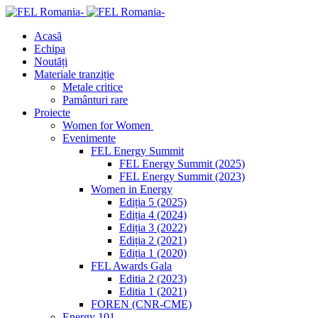
Acasă
Echipa
Noutăți
Materiale tranziție
Metale critice
Pamânturi rare
Proiecte
Women for Women
Evenimente
FEL Energy Summit
FEL Energy Summit (2025)
FEL Energy Summit (2023)
Women in Energy
Ediția 5 (2025)
Ediția 4 (2024)
Ediția 3 (2022)
Ediția 2 (2021)
Ediția 1 (2020)
FEL Awards Gala
Editia 2 (2023)
Editia 1 (2021)
FOREN (CNR-CME)
Energy 101