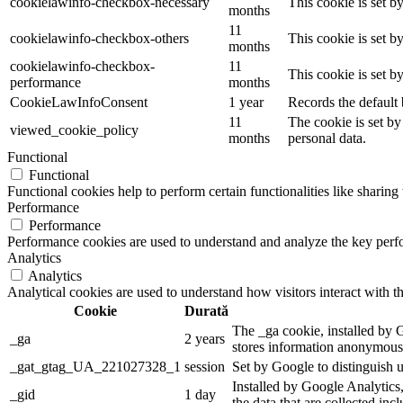
cookielawinfo-checkbox-necessary
This cookie is set b
months
11
cookielawinfo-checkbox-others
This cookie is set b
months
cookielawinfo-checkbox-
11
This cookie is set 
performance
months
CookieLawInfoConsent
1 year
Records the default 
11
The cookie is set by
viewed_cookie_policy
months
personal data.
Functional
Functional
Functional cookies help to perform certain functionalities like sharing 
Performance
Performance
Performance cookies are used to understand and analyze the key perfor
Analytics
Analytics
Analytical cookies are used to understand how visitors interact with th
Cookie
Durată
The _ga cookie, installed by G
_ga
2 years
stores information anonymousl
_gat_gtag_UA_221027328_1
session
Set by Google to distinguish u
Installed by Google Analytics,
_gid
1 day
the data that are collected inc