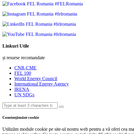
#FELRomania
#felromania
#felromania
#felromania
Linkuri Utile
și resurse recomandate
CNR-CME
FEL 100
World Energy Council
International Energy Agency
IRENA
UN SDGs
Consimțământ cookie
Utilizăm module cookie pe site-ul nostru web pentru a vă oferi cea mai r