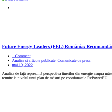
Future Energy Leaders (FEL) România: Recomandări pen
1 Comment
Analize și articole publicate
,
Comunicate de presa
mai 19, 2022
Analiza de față reprezintă perspectiva tinerilor din energie asupra măsu
reunite la nivelul unui plan de măsuri pe coordonatele RePowerEU.