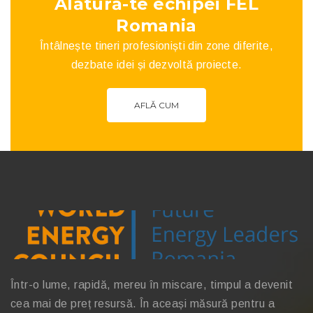
Alătură-te echipei FEL
Romania
Întâlnește tineri profesioniști din zone diferite,
dezbate idei și dezvoltă proiecte.
AFLĂ CUM
Într-o lume, rapidă, mereu în miscare, timpul a devenit
cea mai de preț resursă. În aceași măsură pentru a