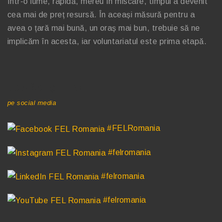
Într-o lume, rapidă, mereu în miscare, timpul a devenit
cea mai de preț resursă. În aceași măsură pentru a
avea o țară mai bună, un oraș mai bun, trebuie să ne
implicăm în acesta, iar voluntariatul este prima etapă.
URMĂREȘTE-NE
pe social media
#FELRomania
#felromania
#felromania
#felromania