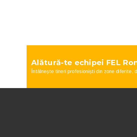
Alătură-te echipei FEL Ro
Întâlnește tineri profesioniști din zone diferite,