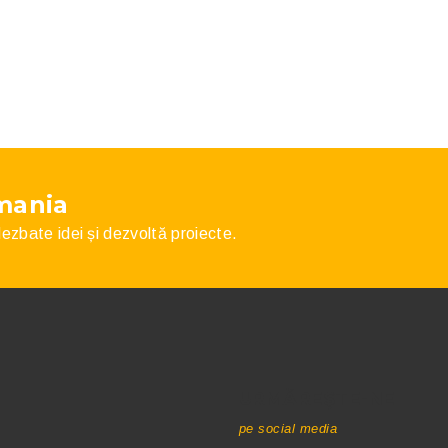
mania
 dezbate idei și dezvoltă proiecte.
URMĂREȘTE-NE
pe social media