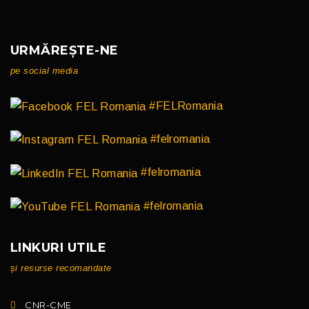
URMĂREȘTE-NE
pe social media
#FELRomania
#felromania
#felromania
#felromania
LINKURI UTILE
și resurse recomandate
CNR-CME