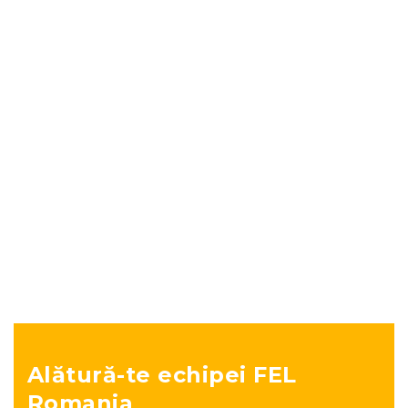
Sistemul Energetic Național și mixul
energetic în România (articol Energy 101)
Proiecte
mai 19, 2022
Alătură-te echipei FEL
Romania