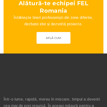
Alătură-te echipei FEL
Romania
Întâlnește tineri profesioniști din zone diferite,
dezbate idei și dezvoltă proiecte.
AFLĂ CUM
Într-o lume, rapidă, mereu în miscare, timpul a devenit
cea mai de preț resursă. În aceași măsură pentru a