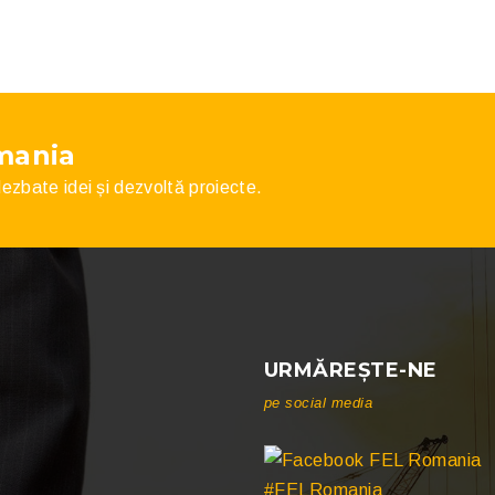
mania
 dezbate idei și dezvoltă proiecte.
URMĂREȘTE-NE
pe social media
#FELRomania