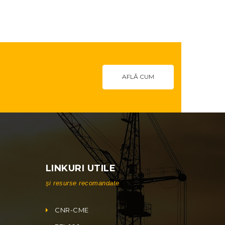
AFLĂ CUM
LINKURI UTILE
și resurse recomandate
CNR-CME