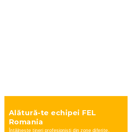
Politici Publice
aprilie 28, 2021
Alătură-te echipei FEL
Romania
Întâlnește tineri profesioniști din zone diferite,