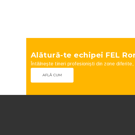
Alătură-te echipei FEL R
Întâlnește tineri profesioniști din zone diferite
AFLĂ CUM