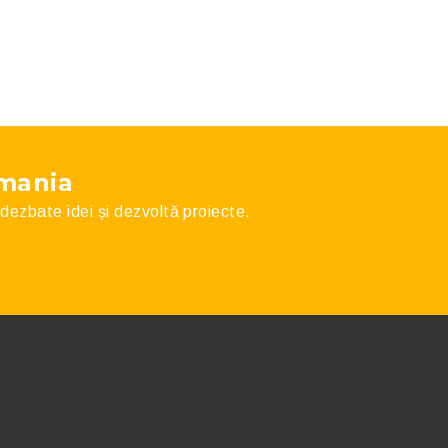
omania
, dezbate idei și dezvoltă proiecte.
URMĂREȘTE-NE