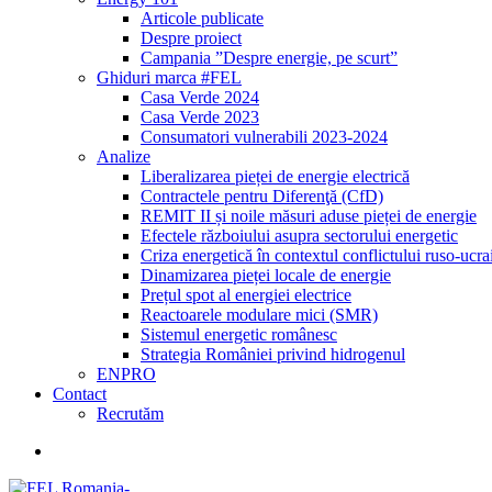
Articole publicate
Despre proiect
Campania ”Despre energie, pe scurt”
Ghiduri marca #FEL
Casa Verde 2024
Casa Verde 2023
Consumatori vulnerabili 2023-2024
Analize
Liberalizarea pieței de energie electrică
Contractele pentru Diferenţă (CfD)
REMIT II și noile măsuri aduse pieței de energie
Efectele războiului asupra sectorului energetic
Criza energetică în contextul conflictului ruso-ucr
Dinamizarea pieței locale de energie
Prețul spot al energiei electrice
Reactoarele modulare mici (SMR)
Sistemul energetic românesc
Strategia României privind hidrogenul
ENPRO
Contact
Recrutăm