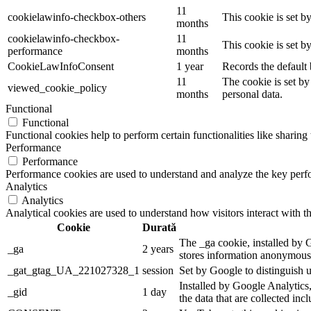
11
cookielawinfo-checkbox-others
This cookie is set b
months
cookielawinfo-checkbox-
11
This cookie is set 
performance
months
CookieLawInfoConsent
1 year
Records the default 
11
The cookie is set by
viewed_cookie_policy
months
personal data.
Functional
Functional
Functional cookies help to perform certain functionalities like sharing 
Performance
Performance
Performance cookies are used to understand and analyze the key perfor
Analytics
Analytics
Analytical cookies are used to understand how visitors interact with th
Cookie
Durată
The _ga cookie, installed by G
_ga
2 years
stores information anonymousl
_gat_gtag_UA_221027328_1
session
Set by Google to distinguish u
Installed by Google Analytics,
_gid
1 day
the data that are collected inc