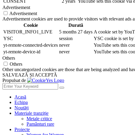
CONSENT
2 years
YouTube sets this cookie via 
Advertisement
Advertisement
Advertisement cookies are used to provide visitors with relevant ads 
Cookie
Durată
VISITOR_INFO1_LIVE
5 months 27 days
A cookie set by YouTu
YSC
session
YSC cookie is set by
yt-remote-connected-devices
never
YouTube sets this coo
yt-remote-device-id
never
YouTube sets this coo
Others
Others
Other uncategorized cookies are those that are being analyzed and have
SALVEAZĂ ȘI ACCEPTĂ
Propulsat de
Acasă
Echipa
Noutăți
Materiale tranziție
Metale critice
Pamânturi rare
Proiecte
Women for Women