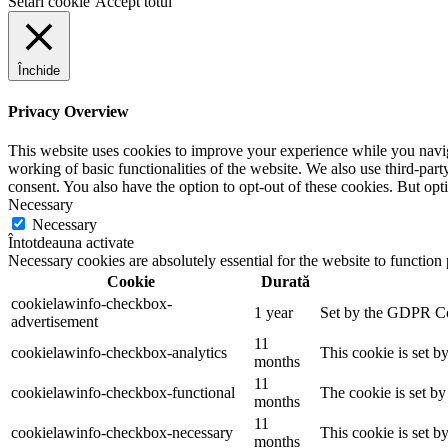
Setări cookie
Accept totul
Închide
Privacy Overview
This website uses cookies to improve your experience while you navigat
working of basic functionalities of the website. We also use third-pa
consent. You also have the option to opt-out of these cookies. But op
Necessary
Necessary
Întotdeauna activate
Necessary cookies are absolutely essential for the website to function
Cookie
Durată
cookielawinfo-checkbox-
1 year
Set by the GDPR Cook
advertisement
11
cookielawinfo-checkbox-analytics
This cookie is set b
months
11
cookielawinfo-checkbox-functional
The cookie is set by
months
11
cookielawinfo-checkbox-necessary
This cookie is set b
months