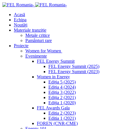
Acasă
Echipa
Noutăți
Materiale tranziție
Metale critice
Pamânturi rare
Proiecte
Women for Women
Evenimente
FEL Energy Summit
FEL Energy Summit (2025)
FEL Energy Summit (2023)
Women in Energy
Ediția 5 (2025)
Ediția 4 (2024)
Ediția 3 (2022)
Ediția 2 (2021)
Ediția 1 (2020)
FEL Awards Gala
Editia 2 (2023)
Editia 1 (2021)
FOREN (CNR-CME)
Energy 101