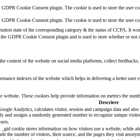
y GDPR Cookie Consent plugin. The cookie is used to store the user con
by GDPR Cookie Consent plugin. The cookie is used to store the user co
button state of the corresponding category & the status of CCPA. It wo
 the GDPR Cookie Consent plugin and is used to store whether or not us
the content of the website on social media platforms, collect feedbacks, 
mance indexes of the website which helps in delivering a better user ex
e website. These cookies help provide information on metrics the number 
Descriere
oogle Analytics, calculates visitor, session and campaign data and also ke
y and assigns a randomly generated number to recognize unique visitor
sers.
 _gid cookie stores information on how visitors use a website, while al
lude the number of visitors, their source, and the pages they visit anony