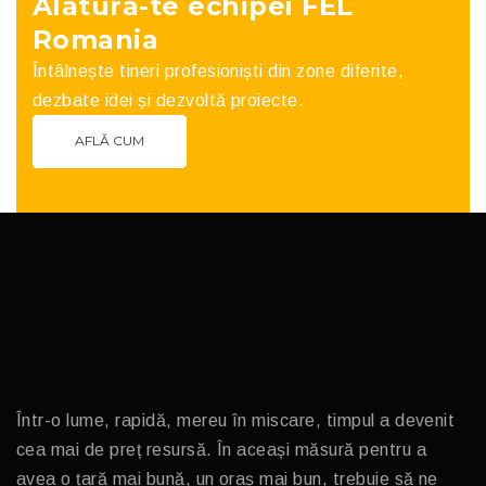
Alătură-te echipei FEL
Romania
Întâlnește tineri profesioniști din zone diferite,
dezbate idei și dezvoltă proiecte.
AFLĂ CUM
Într-o lume, rapidă, mereu în miscare, timpul a devenit
cea mai de preț resursă. În aceași măsură pentru a
avea o țară mai bună, un oraș mai bun, trebuie să ne