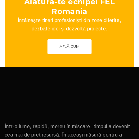
Alătură-te echipei FEL
Romania
Întâlnește tineri profesioniști din zone diferite,
dezbate idei și dezvoltă proiecte.
AFLĂ CUM
Într-o lume, rapidă, mereu în miscare, timpul a devenit
cea mai de preț resursă. În aceași măsură pentru a