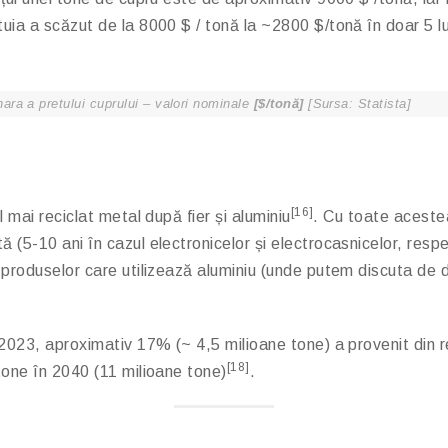
tuia a scăzut de la 8000 $ / tonă la ~2800 $/tonă în doar 5 lu
nara a pretului cuprului – valori nominale
[$/tonă]
[Sursa: Statista]
[16]
l mai reciclat metal după fier și aluminiu
. Cu toate acestea
 (5-10 ani în cazul electronicelor și electrocasnicelor, resp
a produselor care utilizează aluminiu (unde putem discuta de 
 2023, aproximativ 17% (~ 4,5 milioane tone) a provenit din re
[18]
 tone în 2040 (11 milioane tone)
.