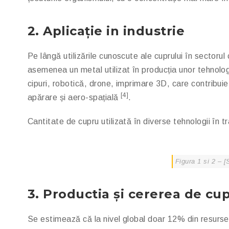
2. Aplicație in industr
ie
Pe lângă utilizările cunoscute ale cuprului în sectorul
asemenea un metal utilizat în producția unor tehnologi
cipuri, robotică, drone, imprimare 3D, care contribuie
[4]
apărare și aero-spațială
.
Cantitate de cupru utilizată în diverse tehnologii în t
Figura 1 si 2 – [
3. Productia și cererea de cu
Se estimează că la nivel global doar 12% din resursel