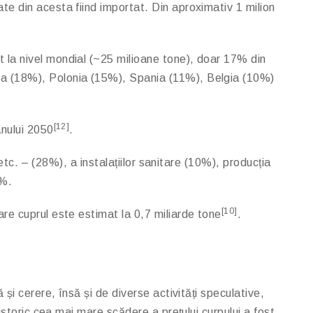
e din acesta fiind importat. Din aproximativ 1 milion
 la nivel mondial (~25 milioane tone), doar 17% din
ia (18%), Polonia (15%), Spania (11%), Belgia (10%)
[12]
anului 2050
.
etc. – (28%), a instalațiilor sanitare (10%), producția
5%.
[10]
re cuprul este estimat la 0,7 miliarde tone
.
și cerere, însă și de diverse activități speculative,
istoric cea mai mare scădere a prețului curpului a fost