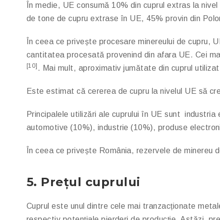
În medie, UE consumă 10% din cuprul extras la nivel 
de tone de cupru extrase în UE, 45% provin din Polo
În ceea ce privește procesare minereului de cupru, U
cantitatea procesată provenind din afara UE. Cei ma
[10]
. Mai mult, aproximativ jumătate din cuprul utilizat
Este estimat că cererea de cupru la nivelul UE să cre
Principalele utilizări ale cuprului în UE sunt industri
automotive (10%), industrie (10%), produse electroni
În ceea ce privește România, rezervele de minereu de 
5. Prețul cuprului
Cuprul este unul dintre cele mai tranzacționate metale
respectiv potențiale pierderi de producție. Astăzi, pr