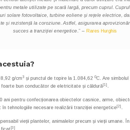
 pentru metale utilizate pe scară largă, precum cuprul. Cupru
uri solare fotovoltaice, turbine eoliene și rețele electrice, da
itate și rezistență la coroziune. Astfel, asigurarea aprovizionă
succes a tranziției energetice
.” –
Rares Hurghis
 acestuia?
3
0
e 8,92 g/cm
și punctul de topire la 1.084,62
C. Are simbolul
[1]
n foarte bun conducător de eletricitate și căldură
.
 ani pentru confecționarea obiectelor casnice, arme, obiecte 
[2]
t în tehnologiile necesare realizării tranziției energetice
.
spensabil vieții plantelor, animalelor precum și vieții umane.
[3]
 ficat
.