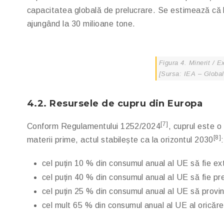
capacitatea globală de prelucrare. Se estimează că la
ajungând la 30 milioane tone.
Figura 4. Minerit / Ex
[
Sursa:
IEA – Global 
4.2.
Resursele de cupru din Europa
[7]
Conform Regulamentului 1252/2024
, cuprul este o
[8]
materii prime, actul stabilește ca la orizontul 2030
:
cel puțin 10 % din consumul anual al UE să fie ex
cel puțin 40 % din consumul anual al UE să fie pr
cel puțin 25 % din consumul anual al UE să provin
cel mult 65 % din consumul anual al UE al oricărei