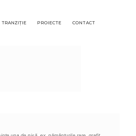
 TRANZIȚIE
PROIECTE
CONTACT
inte una de nișă, ex. pământurile rare, grafit,