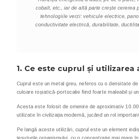
cobalt, etc., iar de altă parte crește cererea
tehnologiile verzi: vehicule electrice, pano
conductivitate electrică, durabilitate, ductil
1.
Ce este cuprul și utilizarea
Cuprul este un metal greu, neferos cu o densitate d
culoare roșiatică-portocalie fiind foarte maleabil și u
Acesta este folosit de omenire de aproximativ 10.000
utilizate în civilizația modernă, jucând un rol importan
Pe langă aceste utilizări, cuprul este un element indi
țesuturile organismului, cu o concentrație mai mare în