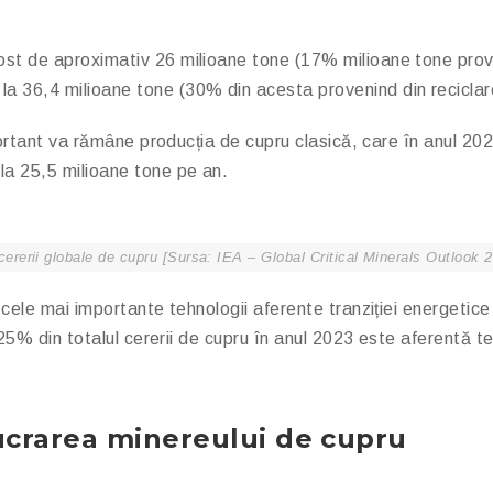
ost de aproximativ 26 milioane tone (17% milioane tone proveni
 36,4 milioane tone (30% din acesta provenind din reciclare 
mportant va rămâne producția de cupru clasică, care în anul 20
a 25,5 milioane tone pe an.
cererii globale de cupru [Sursa: IEA – Global Critical Minerals Outlook 
 cele mai importante tehnologii aferente tranziției energetice 
 25% din totalul cererii de cupru în anul 2023 este aferentă teh
lucrarea minereului de cupru