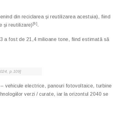
nd din reciclarea și reutilizarea acestuia), fiind
[6]
și reutilizare)
.
23 a fost de 21,4 milioane tone, fiind estimată să
2024, p.109]
– vehicule electrice, panouri fotovoltaice, turbine
nologiilor verzi / curate, iar la orizontul 2040 se