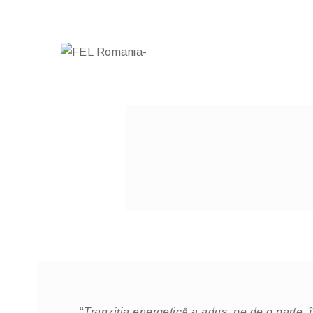
“
Tranziția energetică a adus, pe de o parte, în