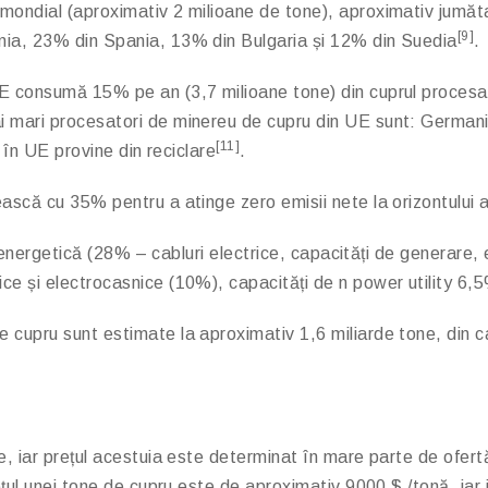
mondial (aproximativ 2 milioane de tone), aproximativ jumătat
[9]
nia, 23% din Spania, 13% din Bulgaria și 12% din Suedia
.
E consumă 15% pe an (3,7 milioane tone) din cuprul procesat
i mari procesatori de minereu de cupru din UE sunt: German
[11]
 în UE provine din reciclare
.
ască cu 35% pentru a atinge zero emisii nete la orizontului 
a energetică (28% – cabluri electrice, capacități de generare, 
ce și electrocasnice (10%), capacități de n power utility 6,
cupru sunt estimate la aproximativ 1,6 miliarde tone, din ca
, iar prețul acestuia este determinat în mare parte de ofertă 
ețul unei tone de cupru este de aproximativ 9000 $ /tonă, iar 