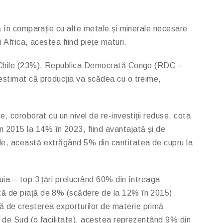
tă în comparație cu alte metale și minerale necesare
 Africa, acestea fiind piețe maturi.
in: Chile (23%), Republica Democrată Congo (RDC –
 estimat că producția va scădea cu o treime,
, coroborat cu un nivel de re-investiții reduse, cota
 2015 la 14% în 2023, fiind avantajată și de
ile, această extrăgând 5% din cantitatea de cupru la
uia – top 3 țări prelucrând 60% din întreaga
otă de piață de 8% (scădere de la 12% în 2015)
ă de creșterea exporturilor de materie primă
ea de Sud (o facilitate), acestea reprezentând 9% din