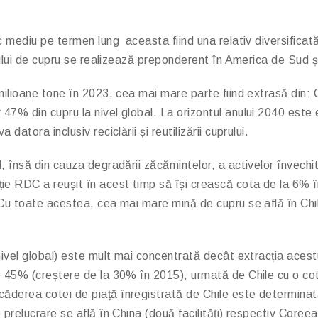
c mediu pe termen lung aceasta fiind una relativ diversifica
eului de cupru se realizează preponderent în America de Sud și
5 milioane tone în 2023, cea mai mare parte fiind extrasă d
47% din cupru la nivel global. La orizontul anului 2040 este
atora inclusiv reciclării și reutilizării cuprului.
 însă din cauza degradării zăcămintelor, a activelor învechite
 RDC a reușit în acest timp să își crească cota de la 6% în
 Cu toate acestea, cea mai mare mină de cupru se află în Ch
nivel global) este mult mai concentrată decât extracția acest
de 45% (creștere de la 30% în 2015), urmată de Chile cu o c
ăderea cotei de piață înregistrată de Chile este determinat
 prelucrare se află în China (două facilități) respectiv Core