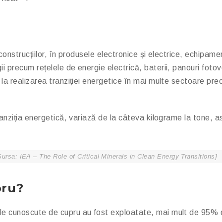
 construcțiilor, în produsele electronice și electrice, echipam
i precum rețelele de energie electrică, baterii, panouri fotov
 la realizarea tranziției energetice în mai multe sectoare pre
ranziția energetică, variază de la câteva kilograme la tone, a
Sursa
: IEA – The Role of Critical Minerals in Clean Energy Transitions]
pru?
e cunoscute de cupru au fost exploatate, mai mult de 95% din 