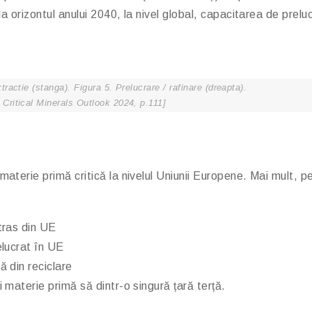
 orizontul anului 2040, la nivel global, capacitarea de prelu
tractie (stanga). Figura 5. Prelucrare / rafinare (dreapta).
Critical Minerals Outlook 2024, p.111]
 materie primă critică la nivelul Uniunii Europene. Mai mult, 
tras din UE
elucrat în UE
ă din reciclare
 materie primă să dintr-o singură țară terță.