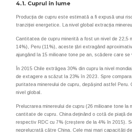
4.1.
Cuprul in lume
Producția de cupru este estimată a fi expusă unui ris
tranziției energetice. La nivel global extracția miner
Cantitatea de cupru minerită a fost un nivel de 22,
14%), Peru (11%), aceste țări extragând aproximativ 
ajungând la 15 milioane tone pe an, scădere care se va d
În 2015 Chile extrăgea 30% din cupru la nivel mondial,
de extagere a scăzut la 23% în 2023. Spre comparație
puritatea minereului de cupru, depășind astfel Peru.
nivel global.
Prelucrarea minereului de cupru (26 milioane tone la 
cantitate de cupru. China deținând o cotă de piață 
respectiv RDC cu 7% (creștere de la 4% în 2015). Sc
neprelucrată către China. Cele mai mari capacități de