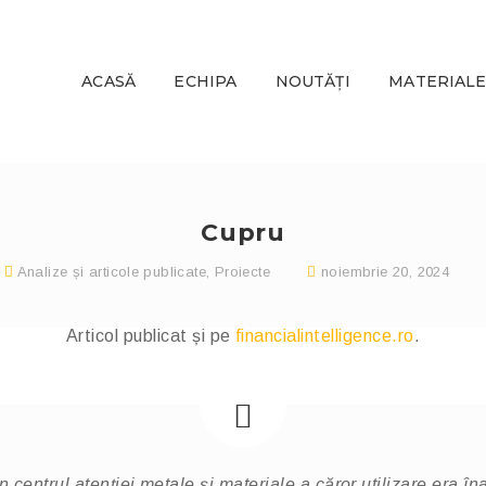
ACASĂ
ECHIPA
NOUTĂȚI
MATERIALE
Cupru
Analize și articole publicate
,
Proiecte
noiembrie 20, 2024
Articol publicat și pe
financialintelligence.ro
.
 centrul atenției metale și materiale a căror utilizare era îna