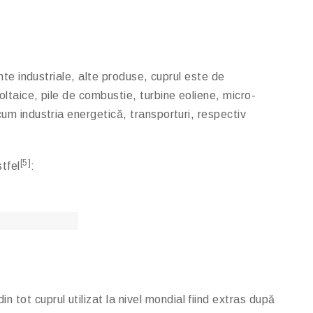
ente industriale, alte produse, cuprul este de
oltaice, pile de combustie, turbine eoliene, micro-
cum industria energetică, transporturi, respectiv
[5]
stfel
:
tot cuprul utilizat la nivel mondial fiind extras după