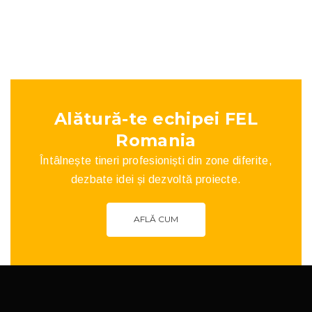
Buildings
Plumbing
Alătură-te echipei FEL
Romania
Întâlnește tineri profesioniști din zone diferite,
dezbate idei și dezvoltă proiecte.
AFLĂ CUM