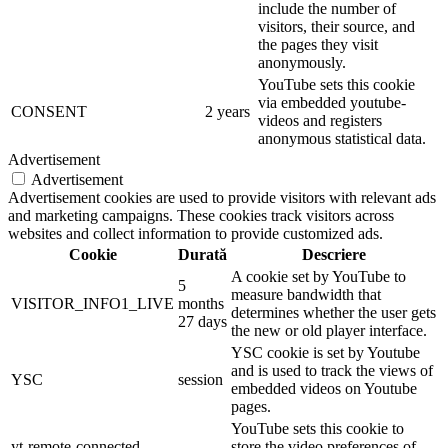
include the number of
visitors, their source, and
the pages they visit
anonymously.
YouTube sets this cookie
via embedded youtube-
CONSENT
2 years
videos and registers
anonymous statistical data.
Advertisement
Advertisement
Advertisement cookies are used to provide visitors with relevant ads
and marketing campaigns. These cookies track visitors across
websites and collect information to provide customized ads.
Cookie
Durată
Descriere
A cookie set by YouTube to
5
measure bandwidth that
VISITOR_INFO1_LIVE
months
determines whether the user gets
27 days
the new or old player interface.
YSC cookie is set by Youtube
and is used to track the views of
YSC
session
embedded videos on Youtube
pages.
YouTube sets this cookie to
yt-remote-connected-
store the video preferences of