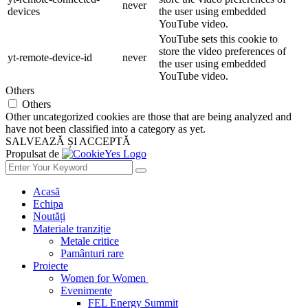
never
devices
the user using embedded
YouTube video.
YouTube sets this cookie to
store the video preferences of
yt-remote-device-id
never
the user using embedded
YouTube video.
Others
Others
Other uncategorized cookies are those that are being analyzed and
have not been classified into a category as yet.
SALVEAZĂ ȘI ACCEPTĂ
Propulsat de
Acasă
Echipa
Noutăți
Materiale tranziție
Metale critice
Pamânturi rare
Proiecte
Women for Women
Evenimente
FEL Energy Summit