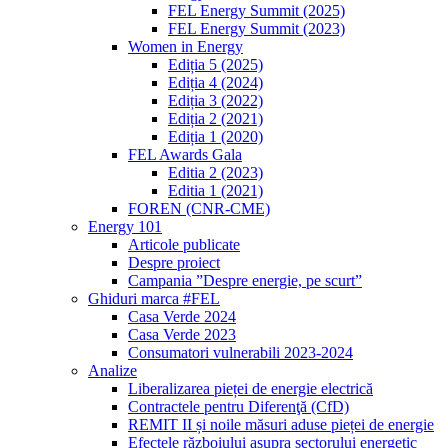
FEL Energy Summit (2025)
FEL Energy Summit (2023)
Women in Energy
Ediția 5 (2025)
Ediția 4 (2024)
Ediția 3 (2022)
Ediția 2 (2021)
Ediția 1 (2020)
FEL Awards Gala
Editia 2 (2023)
Editia 1 (2021)
FOREN (CNR-CME)
Energy 101
Articole publicate
Despre proiect
Campania ”Despre energie, pe scurt”
Ghiduri marca #FEL
Casa Verde 2024
Casa Verde 2023
Consumatori vulnerabili 2023-2024
Analize
Liberalizarea pieței de energie electrică
Contractele pentru Diferenţă (CfD)
REMIT II și noile măsuri aduse pieței de energie
Efectele războiului asupra sectorului energetic