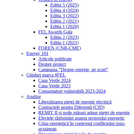
Ediția 5 (2025)
Ediția 4 (2024)
Ediția 3 (2022)
Ediția 2 (2021)
Ediția 1 (2020)
FEL Awards Gala
Editia 2 (2023)
Editia 1 (2021)
FOREN (CNR-CME)
Energy 101
Articole publicate
Despre proiect
Campania ”Despre energie, pe scurt”
Ghiduri marca #FEL
Casa Verde 2024
Casa Verde 2023
Consumatori vulnerabili 2023-2024
Analize
Liberalizarea pieței de energie electrică
Contractele pentru Diferenţă (CfD)
REMIT II și noile măsuri aduse pieței de energie
Efectele războiului asupra sectorului energetic
Criza energetică în contextul conflictului ruso-
ucrainean