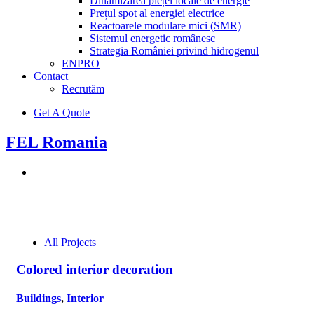
Dinamizarea pieței locale de energie
Prețul spot al energiei electrice
Reactoarele modulare mici (SMR)
Sistemul energetic românesc
Strategia României privind hidrogenul
ENPRO
Contact
Recrutăm
Get A Quote
FEL Romania
All Projects
Colored interior decoration
Buildings
,
Interior