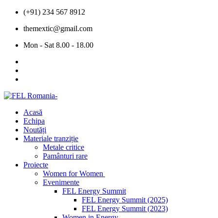
(+91) 234 567 8912
themextic@gmail.com
Mon - Sat 8.00 - 18.00
Acasă
Echipa
Noutăți
Materiale tranziție
Metale critice
Pamânturi rare
Proiecte
Women for Women
Evenimente
FEL Energy Summit
FEL Energy Summit (2025)
FEL Energy Summit (2023)
Women in Energy