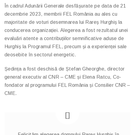
În cadrul Adunării Generale desfășurate pe data de 21
decembrie 2023, membrii FEL România au ales cu
majoritate de voturi desemnarea lui Rareș Hurghiș la
conducerea organizației. Alegerea a fost rezultatul unei
evaluări atente a contribuțiilor semnificative aduse de
Hurghiș la Programul FEL, precum și a experienței sale
deosebite în sectorul energetic.
Ședința a fost deschisă de Ștefan Gheorghe, director
general executiv al CNR – CME și Elena Ratcu, Co-
fondator al programului FEL România și Consilier CNR –
CME.
„Felicităm alegerea domnului Rareș Hurghiș în