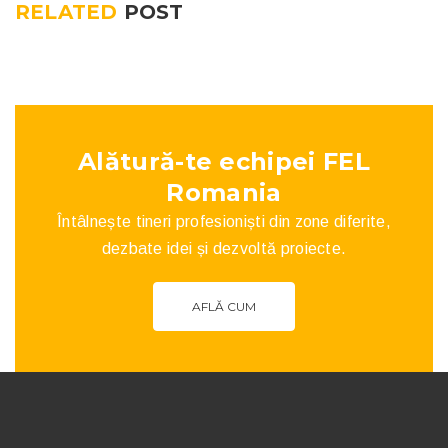
RELATED
POST
Alătură-te echipei FEL
Romania
Întâlnește tineri profesioniști din zone diferite,
dezbate idei și dezvoltă proiecte.
AFLĂ CUM