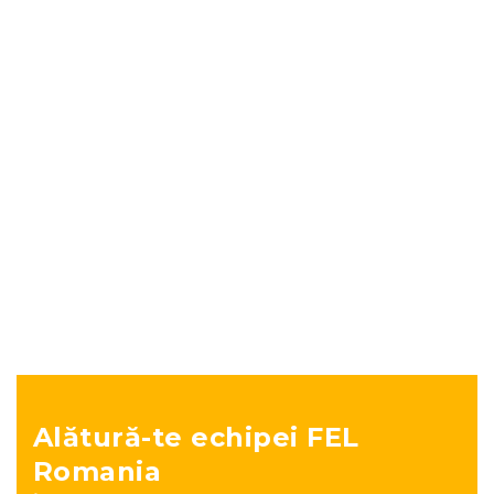
anul 2023
Comunicate de presa
decembrie 20, 2022
Alătură-te echipei FEL
Romania