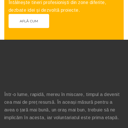
Întâlnește tineri profesioniști din zone diferite,
dezbate idei și dezvoltă proiecte.
AFLĂ CUM
Într-o lume, rapidă, mereu în miscare, timpul a devenit
cea mai de preț resursă. În aceași măsură pentru a
avea o țară mai bună, un oraș mai bun, trebuie să ne
implicăm în acesta, iar voluntariatul este prima etapă.