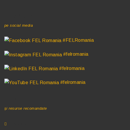
URMĂREȘTE-NE
pe social media
#FELRomania
#felromania
#felromania
#felromania
LINKURI UTILE
și resurse recomandate
CNR-CME