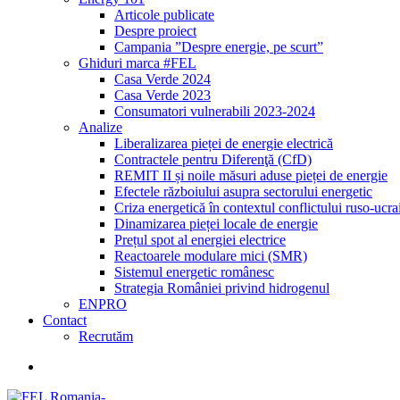
Articole publicate
Despre proiect
Campania ”Despre energie, pe scurt”
Ghiduri marca #FEL
Casa Verde 2024
Casa Verde 2023
Consumatori vulnerabili 2023-2024
Analize
Liberalizarea pieței de energie electrică
Contractele pentru Diferenţă (CfD)
REMIT II și noile măsuri aduse pieței de energie
Efectele războiului asupra sectorului energetic
Criza energetică în contextul conflictului ruso-ucr
Dinamizarea pieței locale de energie
Prețul spot al energiei electrice
Reactoarele modulare mici (SMR)
Sistemul energetic românesc
Strategia României privind hidrogenul
ENPRO
Contact
Recrutăm