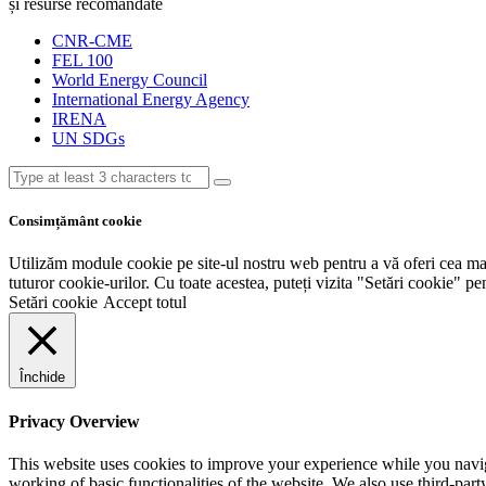
și resurse recomandate
CNR-CME
FEL 100
World Energy Council
International Energy Agency
IRENA
UN SDGs
Consimțământ cookie
Utilizăm module cookie pe site-ul nostru web pentru a vă oferi cea mai r
tuturor cookie-urilor. Cu toate acestea, puteți vizita "Setări cookie" p
Setări cookie
Accept totul
Închide
Privacy Overview
This website uses cookies to improve your experience while you navigat
working of basic functionalities of the website. We also use third-pa