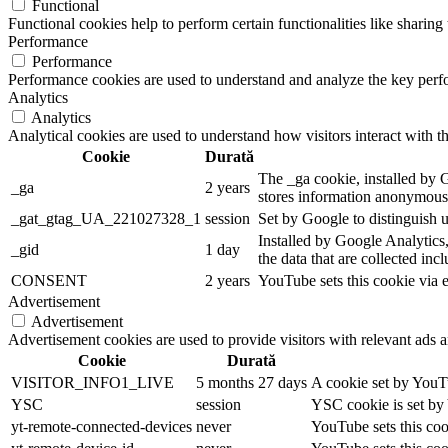
Functional
Functional cookies help to perform certain functionalities like sharing 
Performance
Performance
Performance cookies are used to understand and analyze the key perfor
Analytics
Analytics
Analytical cookies are used to understand how visitors interact with th
Cookie
Durată
The _ga cookie, installed by G
_ga
2 years
stores information anonymousl
_gat_gtag_UA_221027328_1
session
Set by Google to distinguish u
Installed by Google Analytics,
_gid
1 day
the data that are collected inc
CONSENT
2 years
YouTube sets this cookie via 
Advertisement
Advertisement
Advertisement cookies are used to provide visitors with relevant ads 
Cookie
Durată
VISITOR_INFO1_LIVE
5 months 27 days
A cookie set by YouTu
YSC
session
YSC cookie is set by
yt-remote-connected-devices
never
YouTube sets this coo