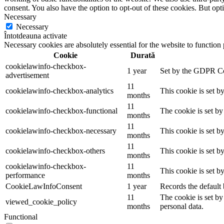
consent. You also have the option to opt-out of these cookies. But op
Necessary
Necessary
Întotdeauna activate
Necessary cookies are absolutely essential for the website to function
Cookie
Durată
cookielawinfo-checkbox-
1 year
Set by the GDPR Cook
advertisement
11
cookielawinfo-checkbox-analytics
This cookie is set b
months
11
cookielawinfo-checkbox-functional
The cookie is set by
months
11
cookielawinfo-checkbox-necessary
This cookie is set b
months
11
cookielawinfo-checkbox-others
This cookie is set b
months
cookielawinfo-checkbox-
11
This cookie is set 
performance
months
CookieLawInfoConsent
1 year
Records the default 
11
The cookie is set by
viewed_cookie_policy
months
personal data.
Functional