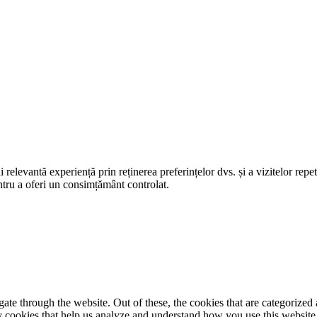
elevantă experiență prin reținerea preferințelor dvs. și a vizitelor repet
entru a oferi un consimțământ controlat.
e through the website. Out of these, the cookies that are categorized a
rty cookies that help us analyze and understand how you use this websit