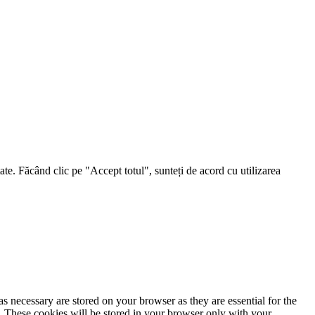
ate. Făcând clic pe "Accept totul", sunteți de acord cu utilizarea
s necessary are stored on your browser as they are essential for the
e. These cookies will be stored in your browser only with your