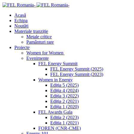
Acasă
Echipa
Noutăți
Materiale tranziție
Metale critice
Pamânturi rare
Proiecte
Women for Women
Evenimente
FEL Energy Summit
FEL Energy Summit (2025)
FEL Energy Summit (2023)
Women in Energy
Ediția 5 (2025)
Ediția 4 (2024)
Ediția 3 (2022)
Ediția 2 (2021)
Ediția 1 (2020)
FEL Awards Gala
Editia 2 (2023)
Editia 1 (2021)
FOREN (CNR-CME)
Energy 101