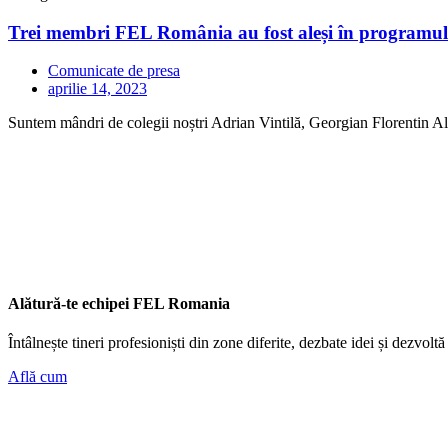
Trei membri FEL România au fost aleși în programu
Comunicate de presa
aprilie 14, 2023
Suntem mândri de colegii noștri Adrian Vintilă, Georgian Florentin A
Alătură-te echipei FEL Romania
Întâlnește tineri profesioniști din zone diferite, dezbate idei și dezvoltă
Află cum