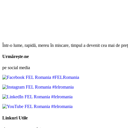
Într-o lume, rapidă, mereu în miscare, timpul a devenit cea mai de preț
Urmărește-ne
pe social media
#FELRomania
#felromania
#felromania
#felromania
Linkuri Utile