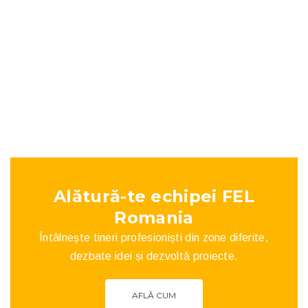
iunie 12, 2019
Alătură-te echipei FEL
Romania
Întâlnește tineri profesioniști din zone diferite,
dezbate idei și dezvoltă proiecte.
AFLĂ CUM